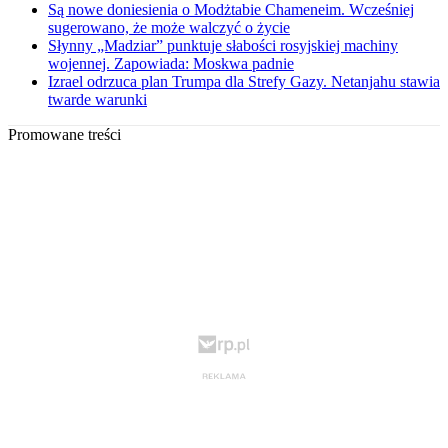
Są nowe doniesienia o Modżtabie Chameneim. Wcześniej
sugerowano, że może walczyć o życie
Słynny „Madziar” punktuje słabości rosyjskiej machiny
wojennej. Zapowiada: Moskwa padnie
Izrael odrzuca plan Trumpa dla Strefy Gazy. Netanjahu stawia
twarde warunki
Promowane treści