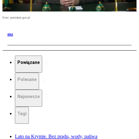
Foto: president.gov.pl
mz
Powiązane
Polecane
Najnowsze
Tagi
Lato na Krymie. Bez prądu, wody, paliwa