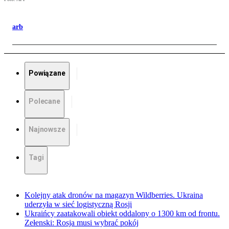
arb
Powiązane
Polecane
Najnowsze
Tagi
Kolejny atak dronów na magazyn Wildberries. Ukraina
uderzyła w sieć logistyczną Rosji
Ukraińcy zaatakowali obiekt oddalony o 1300 km od frontu.
Zełenski: Rosja musi wybrać pokój