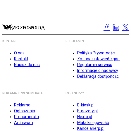
KONTAKT
REGULAMIN
O nas
Polityka Prywatności
Kontakt
Zmiana ustawień zgód
Napisz do nas
Regulamin serwisu
Informacje o nadawcy
Deklaracja dostępności
REKLAMA I PRENUMERATA
PARTNERZY
Reklama
E-kiosk.pl
Ogłoszenia
E-gazety.pl
Prenumerata
Nexto.pl
Archiwum
Mała księgowość
Kancelarierp.pl