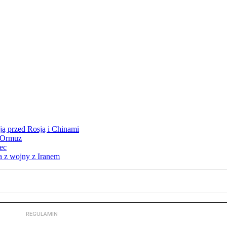
ją przed Rosją i Chinami
y Ormuz
iec
a z wojny z Iranem
REGULAMIN