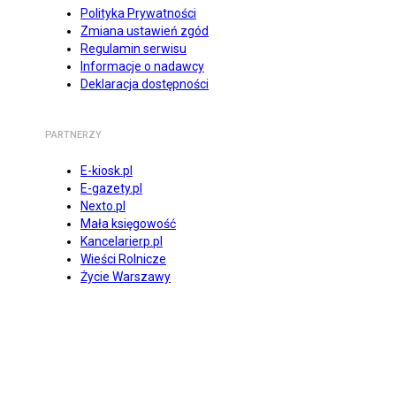
Polityka Prywatności
Zmiana ustawień zgód
Regulamin serwisu
Informacje o nadawcy
Deklaracja dostępności
PARTNERZY
E-kiosk.pl
E-gazety.pl
Nexto.pl
Mała księgowość
Kancelarierp.pl
Wieści Rolnicze
Życie Warszawy