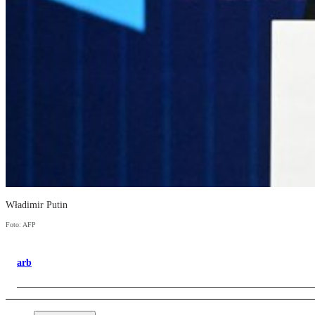
Władimir Putin
Foto: AFP
arb