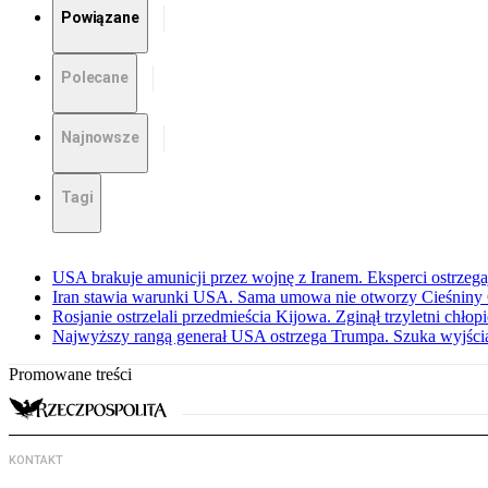
Powiązane
Polecane
Najnowsze
Tagi
USA brakuje amunicji przez wojnę z Iranem. Eksperci ostrzega
Iran stawia warunki USA. Sama umowa nie otworzy Cieśnin
Rosjanie ostrzelali przedmieścia Kijowa. Zginął trzyletni chłop
Najwyższy rangą generał USA ostrzega Trumpa. Szuka wyjści
Promowane treści
KONTAKT