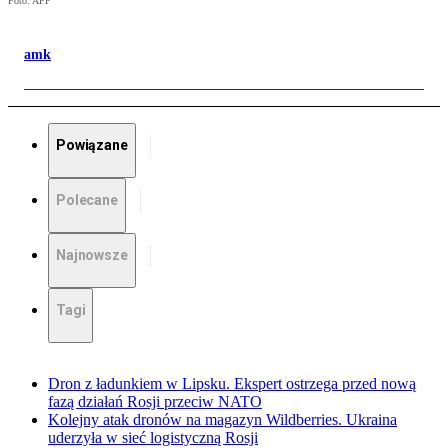
Foto: AFP
amk
Powiązane
Polecane
Najnowsze
Tagi
Dron z ładunkiem w Lipsku. Ekspert ostrzega przed nową
fazą działań Rosji przeciw NATO
Kolejny atak dronów na magazyn Wildberries. Ukraina
uderzyła w sieć logistyczną Rosji