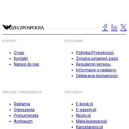
KONTAKT
REGULAMIN
O nas
Polityka Prywatności
Kontakt
Zmiana ustawień zgód
Napisz do nas
Regulamin serwisu
Informacje o nadawcy
Deklaracja dostępności
REKLAMA I PRENUMERATA
PARTNERZY
Reklama
E-kiosk.pl
Ogłoszenia
E-gazety.pl
Prenumerata
Nexto.pl
Archiwum
Mała księgowość
Kancelarierp.pl