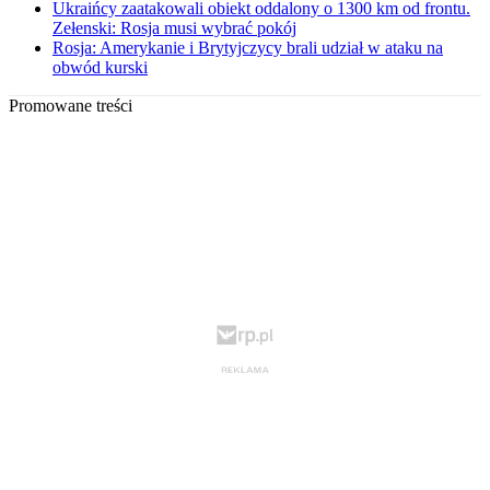
Ukraińcy zaatakowali obiekt oddalony o 1300 km od frontu.
Zełenski: Rosja musi wybrać pokój
Rosja: Amerykanie i Brytyjczycy brali udział w ataku na
obwód kurski
Promowane treści