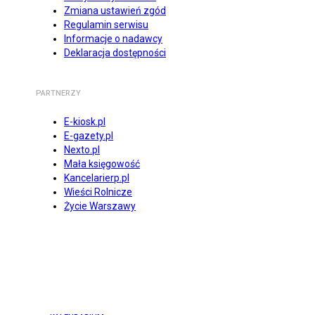
Zmiana ustawień zgód
Regulamin serwisu
Informacje o nadawcy
Deklaracja dostępności
PARTNERZY
E-kiosk.pl
E-gazety.pl
Nexto.pl
Mała księgowość
Kancelarierp.pl
Wieści Rolnicze
Życie Warszawy