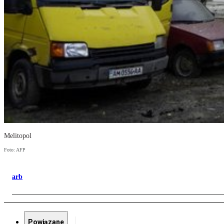
Melitopol
Foto: AFP
arb
Powiązane