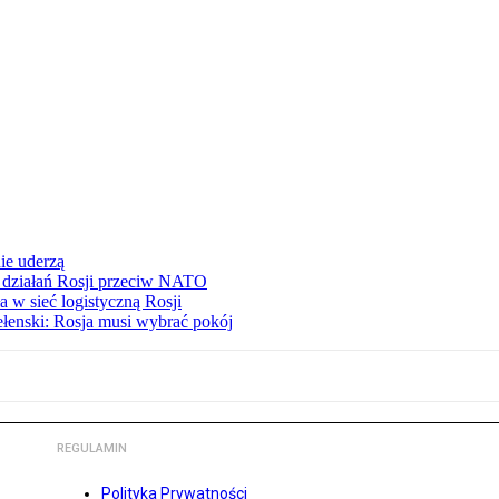
ie uderzą
ą działań Rosji przeciw NATO
 w sieć logistyczną Rosji
ełenski: Rosja musi wybrać pokój
REGULAMIN
Polityka Prywatności