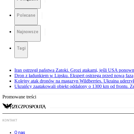
Polecane
Najnowsze
Tagi
Iran ostrzegł państwa Zatoki. Grozi atakami, jeśli USA ponown
Dron z ładunkiem w Lipsku. Ekspert ostrzega przed nową faz
Kolejny atak dronów na magazyn Wildberries. Ukraina uderzyła
Ukraińcy zaatakowali obiekt oddalony o 1300 km od frontu. Z
Promowane treści
KONTAKT
O nas