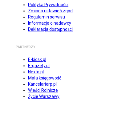
Polityka Prywatności
Zmiana ustawień zgód
Regulamin serwisu
Informacje o nadawcy
Deklaracja dostępności
PARTNERZY
E-kiosk.pl
E-gazety.pl
Nexto.pl
Mała księgowość
Kancelarierp.pl
Wieści Rolnicze
Życie Warszawy