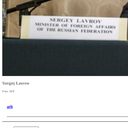
Siergiej Ławrow
Foto: AFP
arb