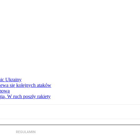
nic Ukrainy
iewa się kolejnych ataków
imową
ą. W ruch poszły rakiety
REGULAMIN