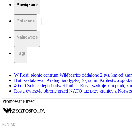
Powiązane
Polecane
Najnowsze
Tagi
W Rosji płonie centrum Wildberries oddalone 2 tys. km od gra
Huti zaatakowali Arabię Saudyjską. Są ranni. Królestwo spodz
40 dni Zełenskiego i odwet Putina. Rosja szykuje kampanię z
Rosja ćwiczyła obronę przed NATO tuż przy granicy z Norwegi
Promowane treści
KONTAKT