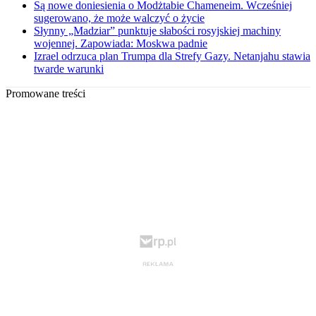
Są nowe doniesienia o Modżtabie Chameneim. Wcześniej
sugerowano, że może walczyć o życie
Słynny „Madziar” punktuje słabości rosyjskiej machiny
wojennej. Zapowiada: Moskwa padnie
Izrael odrzuca plan Trumpa dla Strefy Gazy. Netanjahu stawia
twarde warunki
Promowane treści