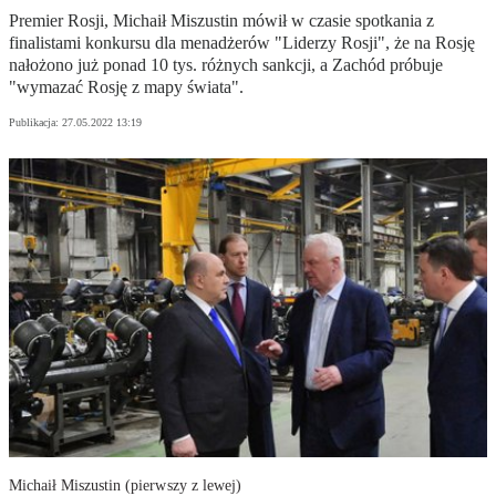
Premier Rosji, Michaił Miszustin mówił w czasie spotkania z
finalistami konkursu dla menadżerów "Liderzy Rosji", że na Rosję
nałożono już ponad 10 tys. różnych sankcji, a Zachód próbuje
"wymazać Rosję z mapy świata".
Publikacja:
27.05.2022 13:19
Michaił Miszustin (pierwszy z lewej)