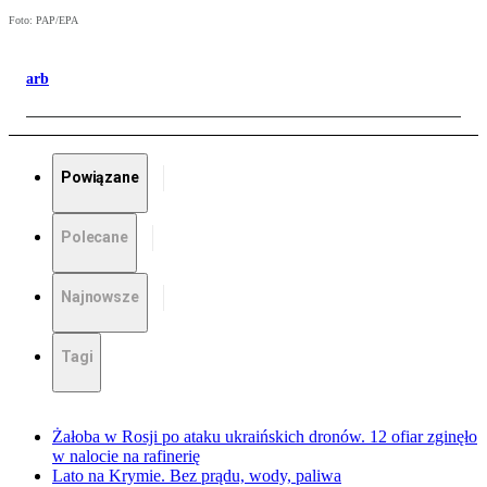
Foto: PAP/EPA
arb
Powiązane
Polecane
Najnowsze
Tagi
Żałoba w Rosji po ataku ukraińskich dronów. 12 ofiar zginęło
w nalocie na rafinerię
Lato na Krymie. Bez prądu, wody, paliwa