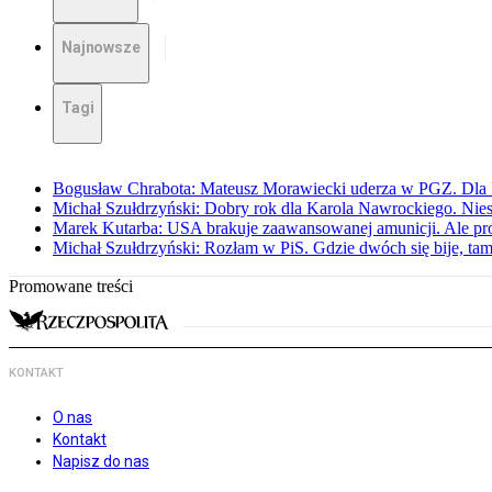
Najnowsze
Tagi
Bogusław Chrabota: Mateusz Morawiecki uderza w PGZ. Dla P
Michał Szułdrzyński: Dobry rok dla Karola Nawrockiego. Niest
Marek Kutarba: USA brakuje zaawansowanej amunicji. Ale pr
Michał Szułdrzyński: Rozłam w PiS. Gdzie dwóch się bije, t
Promowane treści
KONTAKT
O nas
Kontakt
Napisz do nas