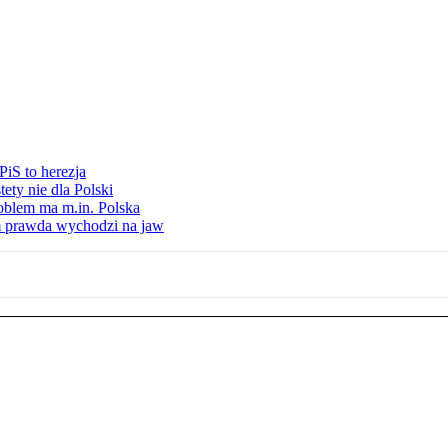
iS to herezja
ety nie dla Polski
oblem ma m.in. Polska
am prawda wychodzi na jaw