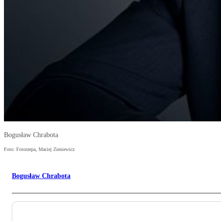
Bogusław Chrabota
Foto: Fotorzepa, Maciej Zieniewicz
Bogusław Chrabota