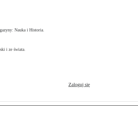
!
azyny: Nauka i Historia.
ki i ze świata.
Zaloguj się