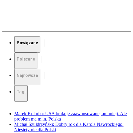
Powiązane
Polecane
Najnowsze
Tagi
Marek Kutarba: USA brakuje zaawansowanej amunicji. Ale
problem ma m.in. Polska
Michał Szułdrzyński: Dobry rok dla Karola Nawrockiego.
Niestety nie dla Polski