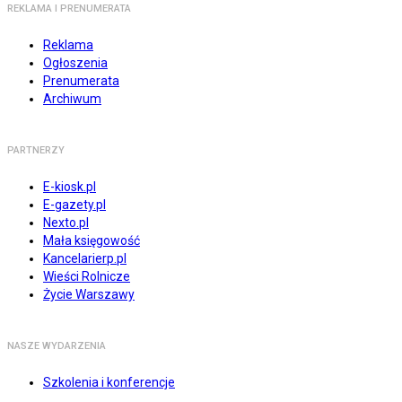
REKLAMA I PRENUMERATA
Reklama
Ogłoszenia
Prenumerata
Archiwum
PARTNERZY
E-kiosk.pl
E-gazety.pl
Nexto.pl
Mała księgowość
Kancelarierp.pl
Wieści Rolnicze
Życie Warszawy
NASZE WYDARZENIA
Szkolenia i konferencje