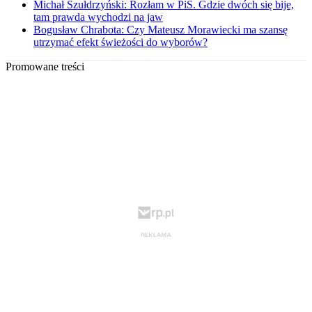
Michał Szułdrzyński: Rozłam w PiS. Gdzie dwóch się bije,
tam prawda wychodzi na jaw
Bogusław Chrabota: Czy Mateusz Morawiecki ma szansę
utrzymać efekt świeżości do wyborów?
Promowane treści