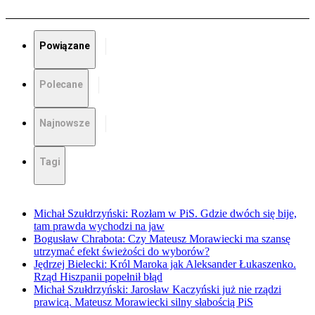
Powiązane
Polecane
Najnowsze
Tagi
Michał Szułdrzyński: Rozłam w PiS. Gdzie dwóch się bije,
tam prawda wychodzi na jaw
Bogusław Chrabota: Czy Mateusz Morawiecki ma szansę
utrzymać efekt świeżości do wyborów?
Jędrzej Bielecki: Król Maroka jak Aleksander Łukaszenko.
Rząd Hiszpanii popełnił błąd
Michał Szułdrzyński: Jarosław Kaczyński już nie rządzi
prawicą. Mateusz Morawiecki silny słabością PiS