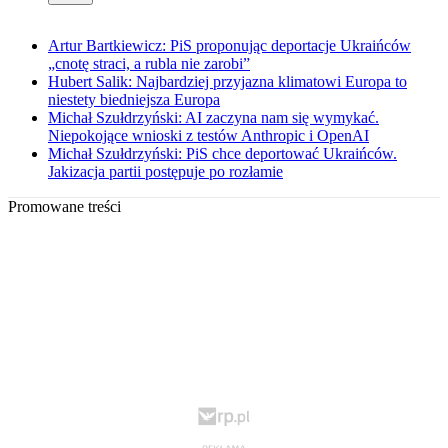
Artur Bartkiewicz: PiS proponując deportacje Ukraińców
„cnotę straci, a rubla nie zarobi”
Hubert Salik: Najbardziej przyjazna klimatowi Europa to
niestety biedniejsza Europa
Michał Szułdrzyński: AI zaczyna nam się wymykać.
Niepokojące wnioski z testów Anthropic i OpenAI
Michał Szułdrzyński: PiS chce deportować Ukraińców.
Jakizacja partii postępuje po rozłamie
Promowane treści