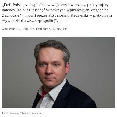
„Dziś Polską rządzą ludzie w większości wierzący, praktykujący
katolicy. To budzi niechęć w pewnych wpływowych kręgach na
Zachodzie" – mówił prezes PiS Jarosław Kaczyński w piątkowym
wywiadzie dla „Rzeczpospolitej".
Aktualizacja:
20.03.2016 21:25
Publikacja:
20.03.2016 19:19
Foto: Fotorzepa, Waldemar Kompała