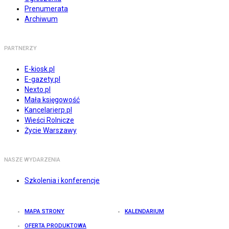
Prenumerata
Archiwum
PARTNERZY
E-kiosk.pl
E-gazety.pl
Nexto.pl
Mała księgowość
Kancelarierp.pl
Wieści Rolnicze
Życie Warszawy
NASZE WYDARZENIA
Szkolenia i konferencje
MAPA STRONY
KALENDARIUM
OFERTA PRODUKTOWA