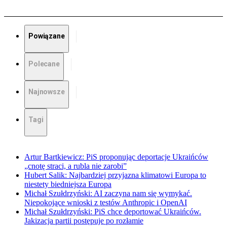
Powiązane
Polecane
Najnowsze
Tagi
Artur Bartkiewicz: PiS proponując deportacje Ukraińców
„cnotę straci, a rubla nie zarobi”
Hubert Salik: Najbardziej przyjazna klimatowi Europa to
niestety biedniejsza Europa
Michał Szułdrzyński: AI zaczyna nam się wymykać.
Niepokojące wnioski z testów Anthropic i OpenAI
Michał Szułdrzyński: PiS chce deportować Ukraińców.
Jakizacja partii postępuje po rozłamie