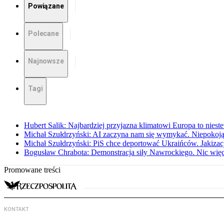
Powiązane
Polecane
Najnowsze
Tagi
Hubert Salik: Najbardziej przyjazna klimatowi Europa to nieste
Michał Szułdrzyński: AI zaczyna nam się wymykać. Niepokoją
Michał Szułdrzyński: PiS chce deportować Ukraińców. Jakizacja
Bogusław Chrabota: Demonstracja siły Nawrockiego. Nic więc
Promowane treści
KONTAKT