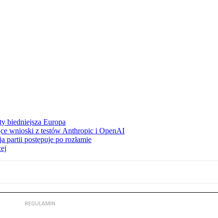
ty biedniejsza Europa
ce wnioski z testów Anthropic i OpenAI
 partii postępuje po rozłamie
ej
REGULAMIN