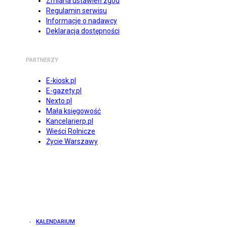
Zmiana ustawień zgód
Regulamin serwisu
Informacje o nadawcy
Deklaracja dostępności
PARTNERZY
E-kiosk.pl
E-gazety.pl
Nexto.pl
Mała księgowość
Kancelarierp.pl
Wieści Rolnicze
Życie Warszawy
KALENDARIUM