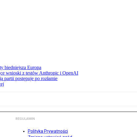
ty biedniejsza Europa
ce wnioski z testów Anthropic i OpenAI
 partii postępuje po rozłamie
ej
REGULAMIN
Polityka Prywatności