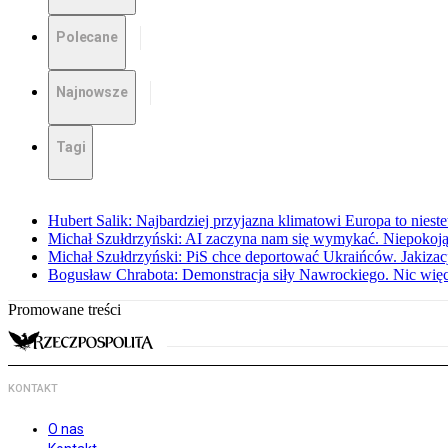
Polecane
Najnowsze
Tagi
Hubert Salik: Najbardziej przyjazna klimatowi Europa to nieste
Michał Szułdrzyński: AI zaczyna nam się wymykać. Niepokoją
Michał Szułdrzyński: PiS chce deportować Ukraińców. Jakizacja
Bogusław Chrabota: Demonstracja siły Nawrockiego. Nic więc
Promowane treści
KONTAKT
O nas