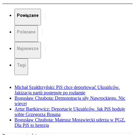
Powiązane
Polecane
Najnowsze
Tagi
Michał Szułdrzyński: PiS chce deportować Ukraińców.
Jakizacja partii postępuje po rozłamie
Bogusław Chrabota: Demonstracja siły Nawrockiego. Nic
więcej
Artur Bartkiewicz: Deportacje Ukraińców. Jak PiS hoduje
sobie Grzegorza Brauna
Bogusław Chrabota: Mateusz Morawiecki uderza w PGZ.
Dla PiS to herezja