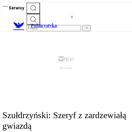
Serwisy
Publicystyka
Szułdrzyński: Szeryf z zardzewiałą
gwiazdą