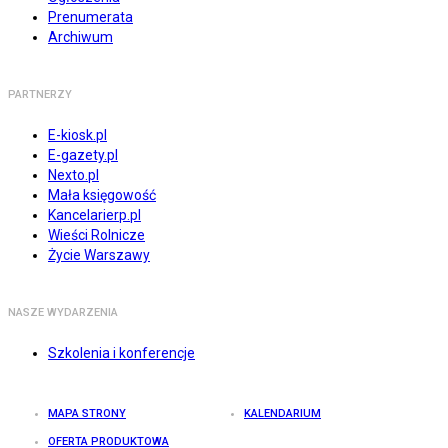
Prenumerata
Archiwum
PARTNERZY
E-kiosk.pl
E-gazety.pl
Nexto.pl
Mała księgowość
Kancelarierp.pl
Wieści Rolnicze
Życie Warszawy
NASZE WYDARZENIA
Szkolenia i konferencje
MAPA STRONY
KALENDARIUM
OFERTA PRODUKTOWA