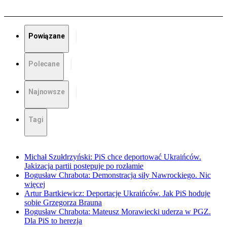
Powiązane
Polecane
Najnowsze
Tagi
Michał Szułdrzyński: PiS chce deportować Ukraińców.
Jakizacja partii postępuje po rozłamie
Bogusław Chrabota: Demonstracja siły Nawrockiego. Nic
więcej
Artur Bartkiewicz: Deportacje Ukraińców. Jak PiS hoduje
sobie Grzegorza Brauna
Bogusław Chrabota: Mateusz Morawiecki uderza w PGZ.
Dla PiS to herezja