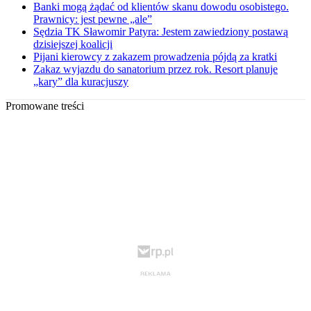
Banki mogą żądać od klientów skanu dowodu osobistego.
Prawnicy: jest pewne „ale”
Sędzia TK Sławomir Patyra: Jestem zawiedziony postawą
dzisiejszej koalicji
Pijani kierowcy z zakazem prowadzenia pójdą za kratki
Zakaz wyjazdu do sanatorium przez rok. Resort planuje
„kary” dla kuracjuszy
Promowane treści