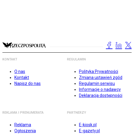
KONTAKT
REGULAMIN
O nas
Polityka Prywatności
Kontakt
Zmiana ustawień zgód
Napisz do nas
Regulamin serwisu
Informacje o nadawcy
Deklaracja dostępności
REKLAMA I PRENUMERATA
PARTNERZY
Reklama
E-kiosk.pl
Ogłoszenia
E-gazety.pl