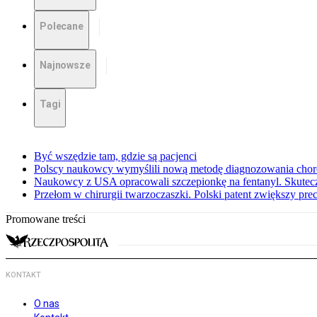
Polecane
Najnowsze
Tagi
Być wszędzie tam, gdzie są pacjenci
Polscy naukowcy wymyślili nową metodę diagnozowania ch
Naukowcy z USA opracowali szczepionkę na fentanyl. Skutecz
Przełom w chirurgii twarzoczaszki. Polski patent zwiększy prec
Promowane treści
KONTAKT
O nas