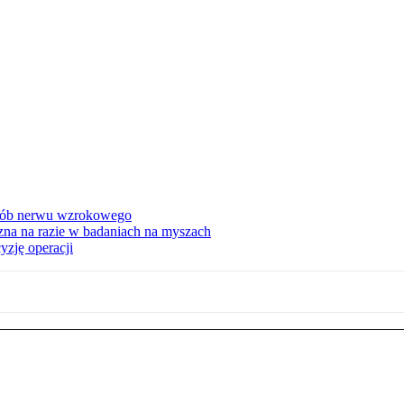
orób nerwu wzrokowego
na na razie w badaniach na myszach
yzję operacji