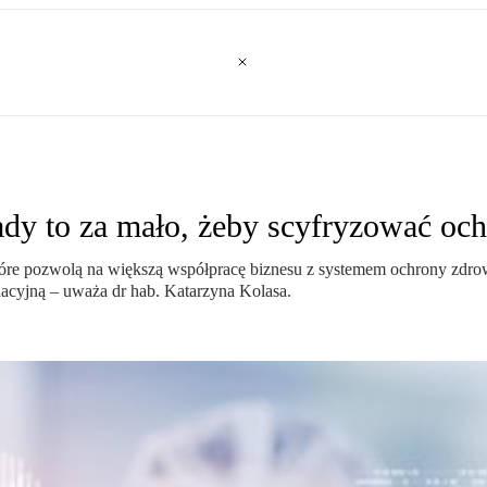
ady to za mało, żeby scyfryzować oc
e pozwolą na większą współpracę biznesu z systemem ochrony zdrowia;
dacyjną – uważa dr hab. Katarzyna Kolasa.