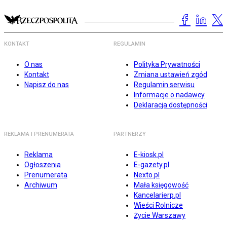
KONTAKT
REGULAMIN
O nas
Polityka Prywatności
Kontakt
Zmiana ustawień zgód
Napisz do nas
Regulamin serwisu
Informacje o nadawcy
Deklaracja dostępności
REKLAMA I PRENUMERATA
PARTNERZY
Reklama
E-kiosk.pl
Ogłoszenia
E-gazety.pl
Prenumerata
Nexto.pl
Archiwum
Mała księgowość
Kancelarierp.pl
Wieści Rolnicze
Życie Warszawy