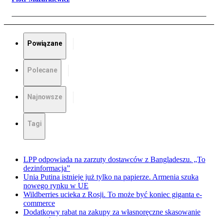
Powiązane
Polecane
Najnowsze
Tagi
LPP odpowiada na zarzuty dostawców z Bangladeszu. „To
dezinformacja”
Unia Putina istnieje już tylko na papierze. Armenia szuka
nowego rynku w UE
Wildberries ucieka z Rosji. To może być koniec giganta e-
commerce
Dodatkowy rabat na zakupy za własnoręczne skasowanie