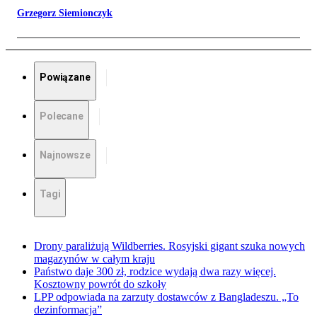
Grzegorz Siemionczyk
Powiązane
Polecane
Najnowsze
Tagi
Drony paraliżują Wildberries. Rosyjski gigant szuka nowych
magazynów w całym kraju
Państwo daje 300 zł, rodzice wydają dwa razy więcej.
Kosztowny powrót do szkoły
LPP odpowiada na zarzuty dostawców z Bangladeszu. „To
dezinformacja”