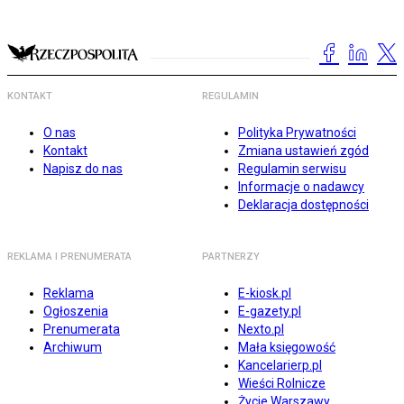
KONTAKT
REGULAMIN
O nas
Polityka Prywatności
Kontakt
Zmiana ustawień zgód
Napisz do nas
Regulamin serwisu
Informacje o nadawcy
Deklaracja dostępności
REKLAMA I PRENUMERATA
PARTNERZY
Reklama
E-kiosk.pl
Ogłoszenia
E-gazety.pl
Prenumerata
Nexto.pl
Archiwum
Mała księgowość
Kancelarierp.pl
Wieści Rolnicze
Życie Warszawy