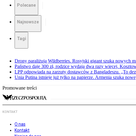
Polecane
Najnowsze
Tagi
Drony paraliżują Wildberries. Rosyjski gigant szuka nowych
Państwo daje 300 zł, rodzice wydają dwa razy więcej. Koszto
LPP odpowiada na zarzuty dostawców z Bangladeszu. „To dez
Unia Putina istnieje już tylko na papierze. Armenia szuka no
Promowane treści
KONTAKT
O nas
Kontakt