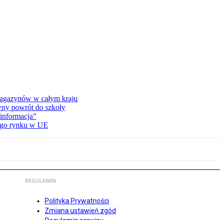
 magazynów w całym kraju
wny powrót do szkoły
informacja”
wego rynku w UE
REGULAMIN
Polityka Prywatności
Zmiana ustawień zgód