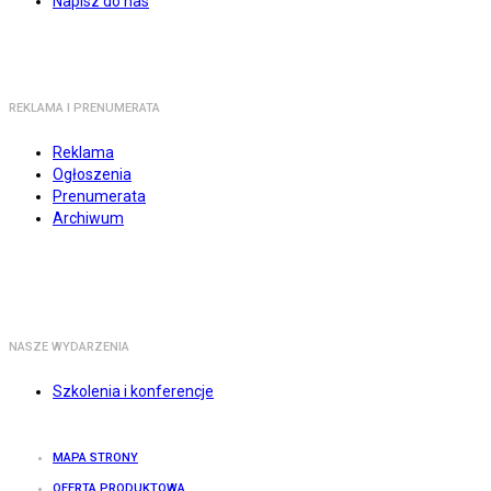
Napisz do nas
REKLAMA I PRENUMERATA
Reklama
Ogłoszenia
Prenumerata
Archiwum
NASZE WYDARZENIA
Szkolenia i konferencje
MAPA STRONY
OFERTA PRODUKTOWA