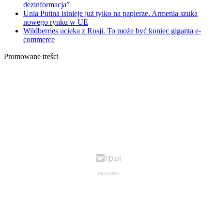
dezinformacja”
Unia Putina istnieje już tylko na papierze. Armenia szuka
nowego rynku w UE
Wildberries ucieka z Rosji. To może być koniec giganta e-
commerce
Promowane treści