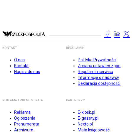
KONTAKT
REGULAMIN
O nas
Polityka Prywatności
Kontakt
Zmiana ustawień zgód
Napisz do nas
Regulamin serwisu
Informacje o nadawcy
Deklaracja dostępności
REKLAMA I PRENUMERATA
PARTNERZY
Reklama
E-kiosk.pl
Ogłoszenia
E-gazety.pl
Prenumerata
Nexto.pl
Archiwum
Mała księgowość