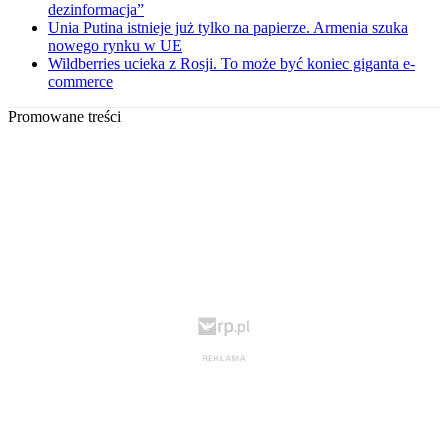
dezinformacja”
Unia Putina istnieje już tylko na papierze. Armenia szuka
nowego rynku w UE
Wildberries ucieka z Rosji. To może być koniec giganta e-
commerce
Promowane treści