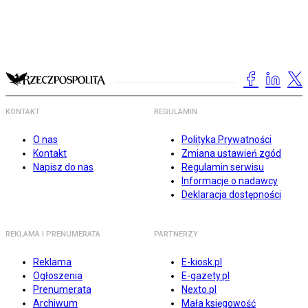
KONTAKT
REGULAMIN
O nas
Polityka Prywatności
Kontakt
Zmiana ustawień zgód
Napisz do nas
Regulamin serwisu
Informacje o nadawcy
Deklaracja dostępności
REKLAMA I PRENUMERATA
PARTNERZY
Reklama
E-kiosk.pl
Ogłoszenia
E-gazety.pl
Prenumerata
Nexto.pl
Archiwum
Mała księgowość