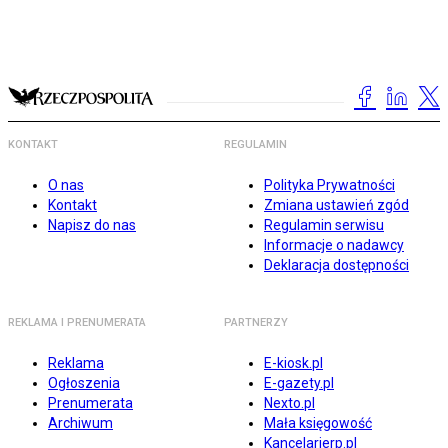
KONTAKT
REGULAMIN
O nas
Polityka Prywatności
Kontakt
Zmiana ustawień zgód
Napisz do nas
Regulamin serwisu
Informacje o nadawcy
Deklaracja dostępności
REKLAMA I PRENUMERATA
PARTNERZY
Reklama
E-kiosk.pl
Ogłoszenia
E-gazety.pl
Prenumerata
Nexto.pl
Archiwum
Mała księgowość
Kancelarierp.pl