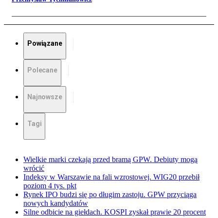
Powiązane
Polecane
Najnowsze
Tagi
Wielkie marki czekają przed bramą GPW. Debiuty mogą
wrócić
Indeksy w Warszawie na fali wzrostowej. WIG20 przebił
poziom 4 tys. pkt
Rynek IPO budzi się po długim zastoju. GPW przyciąga
nowych kandydatów
Silne odbicie na giełdach. KOSPI zyskał prawie 20 procent