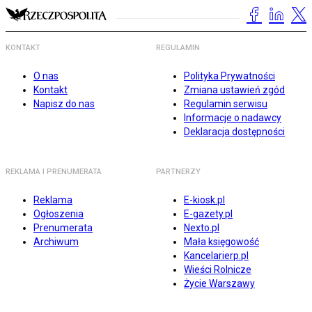
KONTAKT
REGULAMIN
O nas
Polityka Prywatności
Kontakt
Zmiana ustawień zgód
Napisz do nas
Regulamin serwisu
Informacje o nadawcy
Deklaracja dostępności
REKLAMA I PRENUMERATA
PARTNERZY
Reklama
E-kiosk.pl
Ogłoszenia
E-gazety.pl
Prenumerata
Nexto.pl
Archiwum
Mała księgowość
Kancelarierp.pl
Wieści Rolnicze
Życie Warszawy