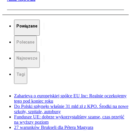
Powiązane
Polecane
Najnowsze
Tagi
Zaharieva o europejskiej spółce EU Inc: Realnie oczekujemy
tego pod koniec roku
Do Polski spłynęło właśnie 31 mld zł z KPO. Środki na nowe
szkoły, szpitale, autobusy
Fundusze UE: dobrze wykorzystaliśmy szansę, czas przejść
na wyższy poziom
27 warunków Brukseli dla Pétera Magyara