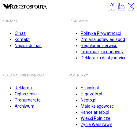
KONTAKT
REGULAMIN
O nas
Polityka Prywatności
Kontakt
Zmiana ustawień zgód
Napisz do nas
Regulamin serwisu
Informacje o nadawcy
Deklaracja dostępności
REKLAMA I PRENUMERATA
PARTNERZY
Reklama
E-kiosk.pl
Ogłoszenia
E-gazety.pl
Prenumerata
Nexto.pl
Archiwum
Mała księgowość
Kancelarierp.pl
Wieści Rolnicze
Życie Warszawy