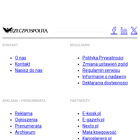
KONTAKT
REGULAMIN
O nas
Polityka Prywatności
Kontakt
Zmiana ustawień zgód
Napisz do nas
Regulamin serwisu
Informacje o nadawcy
Deklaracja dostępności
REKLAMA I PRENUMERATA
PARTNERZY
Reklama
E-kiosk.pl
Ogłoszenia
E-gazety.pl
Prenumerata
Nexto.pl
Archiwum
Mała księgowość
Kancelarierp.pl