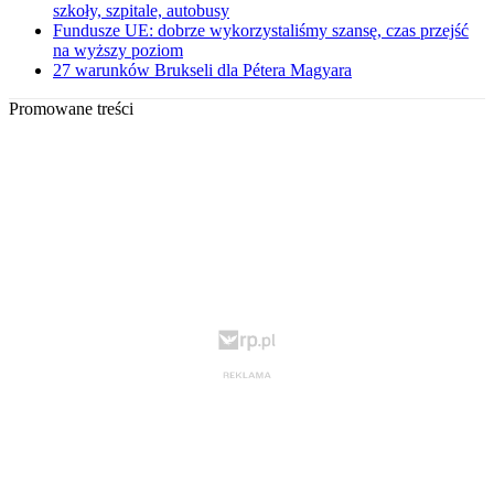
szkoły, szpitale, autobusy
Fundusze UE: dobrze wykorzystaliśmy szansę, czas przejść
na wyższy poziom
27 warunków Brukseli dla Pétera Magyara
Promowane treści