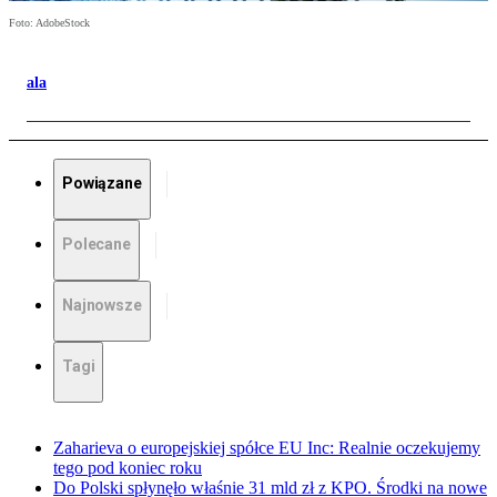
Foto: AdobeStock
ala
Powiązane
Polecane
Najnowsze
Tagi
Zaharieva o europejskiej spółce EU Inc: Realnie oczekujemy
tego pod koniec roku
Do Polski spłynęło właśnie 31 mld zł z KPO. Środki na nowe