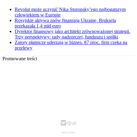
Revolut może uczynić Nika Storonsky’ego najbogatszym
człowiekiem w Europie
Rosyjskie aktywa znów finansują Ukrainę. Bruksela
przekazała 1,4 mld euro
Dyrektor finansowy jako architekt zrównoważonej strategii.
Trzy perspektywy: rady nadzorczej, funduszu i spółki
Zatory płatnicze uderzają w biznes. 87 proc. firm czeka na
przelewy
Promowane treści