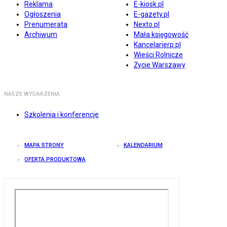
Reklama
E-kiosk.pl
Ogłoszenia
E-gazety.pl
Prenumerata
Nexto.pl
Archiwum
Mała księgowość
Kancelarierp.pl
Wieści Rolnicze
Życie Warszawy
NASZE WYDARZENIA
Szkolenia i konferencje
MAPA STRONY
KALENDARIUM
OFERTA PRODUKTOWA