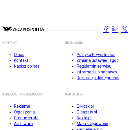
KONTAKT
REGULAMIN
O nas
Polityka Prywatności
Kontakt
Zmiana ustawień zgód
Napisz do nas
Regulamin serwisu
Informacje o nadawcy
Deklaracja dostępności
REKLAMA I PRENUMERATA
PARTNERZY
Reklama
E-kiosk.pl
Ogłoszenia
E-gazety.pl
Prenumerata
Nexto.pl
Archiwum
Mała księgowość
Kancelarierp.pl