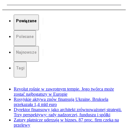
Powiązane
Polecane
Najnowsze
Tagi
Revolut rośnie w zawrotnym tempie. Jego twórca może
zostać najbogatszy w Europie
Rosyjskie aktywa znów finansują Ukrainę. Bruksela
przekazała 1,4 mld euro
Dyrektor finansowy jako architekt zrównoważonej strategii.
Trzy perspektywy: rady nadzorczej, funduszu i spółki
Zatory płatnicze uderzają w biznes. 87 proc. firm czeka na
przelewy