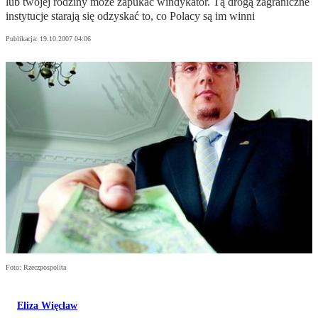
lub twojej rodziny może zapukać windykator. Tą drogą zagraniczne
instytucje starają się odzyskać to, co Polacy są im winni
Publikacja:
19.10.2007 04:06
Foto: Rzeczpospolita
Eliza Więcław