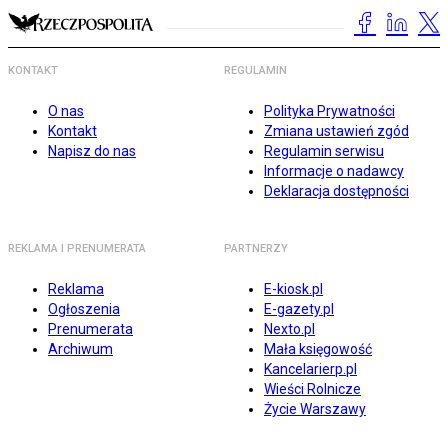
KONTAKT
REGULAMIN
O nas
Polityka Prywatności
Kontakt
Zmiana ustawień zgód
Napisz do nas
Regulamin serwisu
Informacje o nadawcy
Deklaracja dostępności
REKLAMA I PRENUMERATA
PARTNERZY
Reklama
E-kiosk.pl
Ogłoszenia
E-gazety.pl
Prenumerata
Nexto.pl
Archiwum
Mała księgowość
Kancelarierp.pl
Wieści Rolnicze
Życie Warszawy