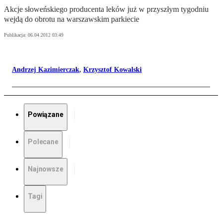
Ak­cje sło­weń­skie­go pro­du­cen­ta le­ków już w przy­szłym ty­go­dniu
wej­dą do ob­ro­tu na war­szaw­skim par­kie­cie
Publikacja:
06.04.2012 03:49
Andrzej Kazimierczak
,
Krzysztof Kowalski
Powiązane
Polecane
Najnowsze
Tagi