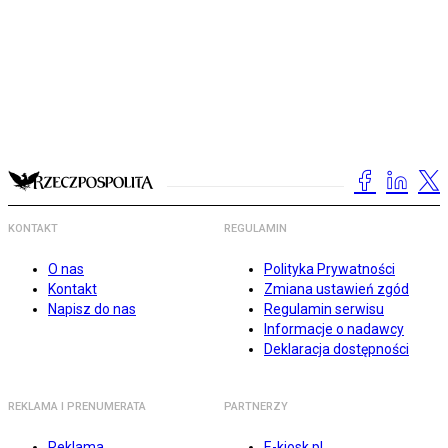
KONTAKT
REGULAMIN
O nas
Polityka Prywatności
Kontakt
Zmiana ustawień zgód
Napisz do nas
Regulamin serwisu
Informacje o nadawcy
Deklaracja dostępności
REKLAMA I PRENUMERATA
PARTNERZY
Reklama
E-kiosk.pl