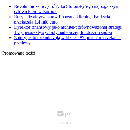
Revolut może uczynić Nika Storonsky’ego najbogatszym
człowiekiem w Europie
Rosyjskie aktywa znów finansują Ukrainę. Bruksela
przekazała 1,4 mld euro
Dyrektor finansowy jako architekt zrównoważonej strategii.
Trzy perspektywy: rady nadzorczej, funduszu i spółki
Zatory płatnicze uderzają w biznes. 87 proc. firm czeka na
przelewy
Promowane treści