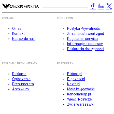
KONTAKT
REGULAMIN
O nas
Polityka Prywatności
Kontakt
Zmiana ustawień zgód
Napisz do nas
Regulamin serwisu
Informacje o nadawcy
Deklaracja dostępności
REKLAMA I PRENUMERATA
PARTNERZY
Reklama
E-kiosk.pl
Ogłoszenia
E-gazety.pl
Prenumerata
Nexto.pl
Archiwum
Mała księgowość
Kancelarierp.pl
Wieści Rolnicze
Życie Warszawy