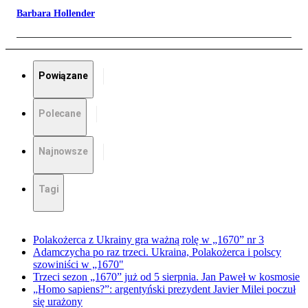
Barbara Hollender
Powiązane
Polecane
Najnowsze
Tagi
Polakożerca z Ukrainy gra ważną rolę w „1670” nr 3
Adamczycha po raz trzeci. Ukraina, Polakożerca i polscy
szowiniści w „1670"
Trzeci sezon „1670” już od 5 sierpnia. Jan Paweł w kosmosie
„Homo sapiens?”: argentyński prezydent Javier Milei poczuł
się urażony