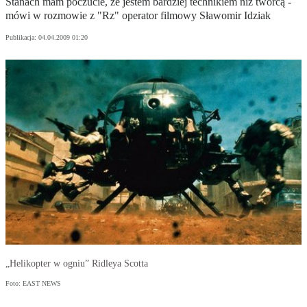
Stanach mam poczucie, że jestem bardziej technikiem niż twórcą -
mówi w rozmowie z "Rz" operator filmowy Sławomir Idziak
Publikacja:
04.04.2009 01:20
„Helikopter w ogniu” Ridleya Scotta
Foto: EAST NEWS