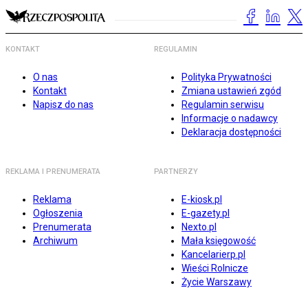
KONTAKT
REGULAMIN
O nas
Polityka Prywatności
Kontakt
Zmiana ustawień zgód
Napisz do nas
Regulamin serwisu
Informacje o nadawcy
Deklaracja dostępności
REKLAMA I PRENUMERATA
PARTNERZY
Reklama
E-kiosk.pl
Ogłoszenia
E-gazety.pl
Prenumerata
Nexto.pl
Archiwum
Mała księgowość
Kancelarierp.pl
Wieści Rolnicze
Życie Warszawy