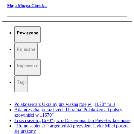
Maja Mozga-Górecka
Powiązane
Polecane
Najnowsze
Tagi
Polakożerca z Ukrainy gra ważną rolę w „1670” nr 3
Adamczycha po raz trzeci. Ukraina, Polakożerca i polscy
szowiniści w „1670"
Trzeci sezon „1670” już od 5 sierpnia. Jan Paweł w kosmosie
„Homo sapiens?”: argentyński prezydent Javier Milei poczuł
się urażony