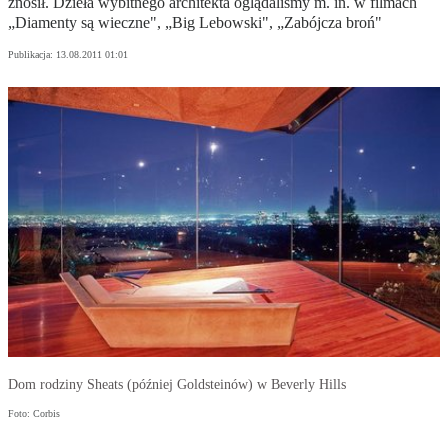
znosił. Dzieła wybitnego architekta oglądaliśmy m. in. w filmach
„Diamenty są wieczne", „Big Lebowski", „Zabójcza broń"
Publikacja:
13.08.2011 01:01
Dom rodziny Sheats (później Goldsteinów) w Beverly Hills
Foto: Corbis