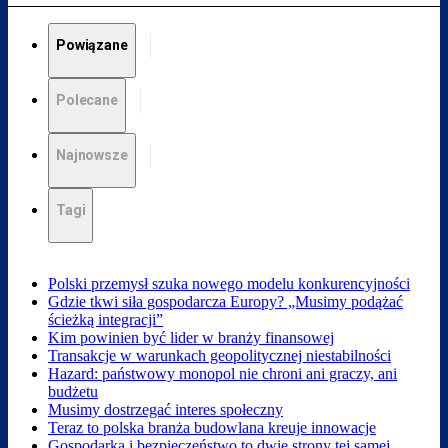
Powiązane
Polecane
Najnowsze
Tagi
Polski przemysł szuka nowego modelu konkurencyjności
Gdzie tkwi siła gospodarcza Europy? „Musimy podążać
ścieżką integracji”
Kim powinien być lider w branży finansowej
Transakcje w warunkach geopolitycznej niestabilności
Hazard: państwowy monopol nie chroni ani graczy, ani
budżetu
Musimy dostrzegać interes społeczny
Teraz to polska branża budowlana kreuje innowacje
Gospodarka i bezpieczeństwo to dwie strony tej samej