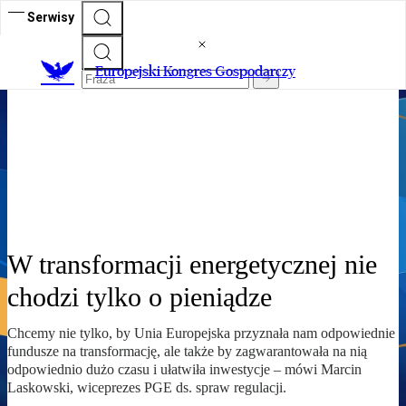
Serwisy
XVIII Europejski Kongres
Europejski Kongres Gospodarczy
Gospodarczy
Siła dialogu o przyszłości Europy
W transformacji energetycznej nie
chodzi tylko o pieniądze
Chcemy nie tylko, by Unia Europejska przyznała nam odpowiednie
fundusze na transformację, ale także by zagwarantowała na nią
odpowiednio dużo czasu i ułatwiła inwestycje – mówi Marcin
Laskowski, wiceprezes PGE ds. spraw regulacji.