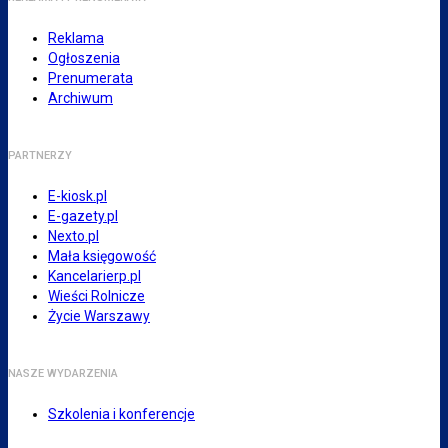
Reklama
Ogłoszenia
Prenumerata
Archiwum
PARTNERZY
E-kiosk.pl
E-gazety.pl
Nexto.pl
Mała księgowość
Kancelarierp.pl
Wieści Rolnicze
Życie Warszawy
NASZE WYDARZENIA
Szkolenia i konferencje