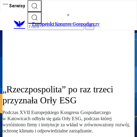
Serwisy
XVIII Europejski Kongres
Europejski Kongres Gospodarczy
Gospodarczy
Siła dialogu o przyszłości Europy
„Rzeczpospolita” po raz trzeci
przyznała Orły ESG
Podczas XVII Europejskiego Kongresu Gospodarczego
w Katowicach odbyła się gala Orły ESG, podczas której
wyróżniono firmy i instytucje za wkład w zrównoważony rozwój,
ochronę klimatu i odpowiedzialne zarządzanie.