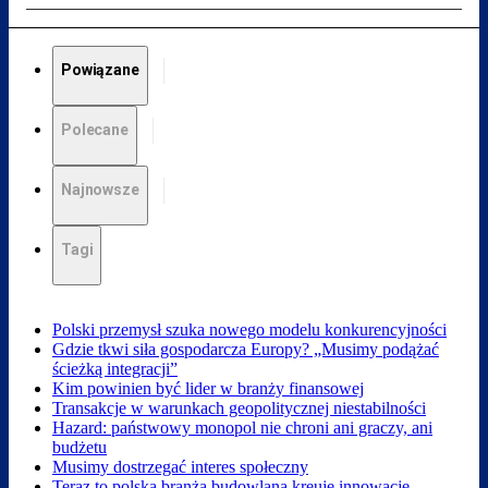
Powiązane
Polecane
Najnowsze
Tagi
Polski przemysł szuka nowego modelu konkurencyjności
Gdzie tkwi siła gospodarcza Europy? „Musimy podążać
ścieżką integracji”
Kim powinien być lider w branży finansowej
Transakcje w warunkach geopolitycznej niestabilności
Hazard: państwowy monopol nie chroni ani graczy, ani
budżetu
Musimy dostrzegać interes społeczny
Teraz to polska branża budowlana kreuje innowacje