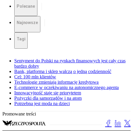
Polecane
Najnowsze
Tagi
Sentyment do Polski na rynkach finansowych jest cały czas
bardzo dobry
Bank, platforma i sklep walczą o jedną codzienność
Cel: 100 mln klientów
Technologie zmieniają informację kredytową
E-commerce w oczekiwaniu na autonomicznego agenta
Innowacyjność staje się priorytetem
Pożyczki dla samorządów i na atom
Potrzebna jest moda na dzieci
Promowane treści