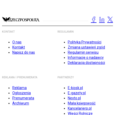
KONTAKT
REGULAMIN
O nas
Polityka Prywatności
Kontakt
Zmiana ustawień zgód
Napisz do nas
Regulamin serwisu
Informacje o nadawcy
Deklaracja dostępności
REKLAMA I PRENUMERATA
PARTNERZY
Reklama
E-kiosk.pl
Ogłoszenia
E-gazety.pl
Prenumerata
Nexto.pl
Archiwum
Mała księgowość
Kancelarierp.pl
Wieści Rolnicze