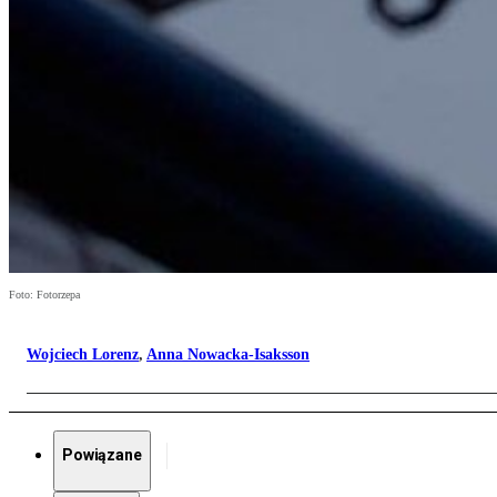
Foto: Fotorzepa
Wojciech Lorenz
,
Anna Nowacka-Isaksson
Powiązane