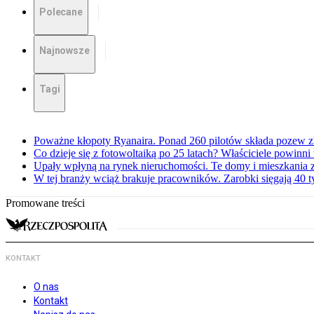
Polecane
Najnowsze
Tagi
Poważne kłopoty Ryanaira. Ponad 260 pilotów składa pozew 
Co dzieje się z fotowoltaiką po 25 latach? Właściciele powinni
Upały wpłyną na rynek nieruchomości. Te domy i mieszkania z
W tej branży wciąż brakuje pracowników. Zarobki sięgają 40 ty
Promowane treści
KONTAKT
O nas
Kontakt