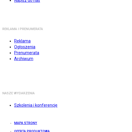
Napisz do nas
REKLAMA I PRENUMERATA
Reklama
Ogłoszenia
Prenumerata
Archiwum
NASZE WYDARZENIA
Szkolenia i konferencje
MAPA STRONY
OFERTA PRODUKTOWA