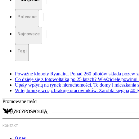
Polecane
Najnowsze
Tagi
Poważne kłopoty Ryanaira. Ponad 260 pilotów składa pozew 
Co dzieje się z fotowoltaiką po 25 latach? Właściciele powinni
Upały wpłyną na rynek nieruchomości. Te domy i mieszkania z
W tej branży wciąż brakuje pracowników. Zarobki sięgają 40 ty
Promowane treści
KONTAKT
O nas