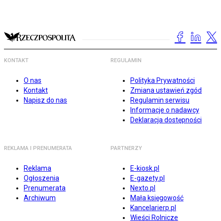
KONTAKT
REGULAMIN
O nas
Polityka Prywatności
Kontakt
Zmiana ustawień zgód
Napisz do nas
Regulamin serwisu
Informacje o nadawcy
Deklaracja dostępności
REKLAMA I PRENUMERATA
PARTNERZY
Reklama
E-kiosk.pl
Ogłoszenia
E-gazety.pl
Prenumerata
Nexto.pl
Archiwum
Mała księgowość
Kancelarierp.pl
Wieści Rolnicze