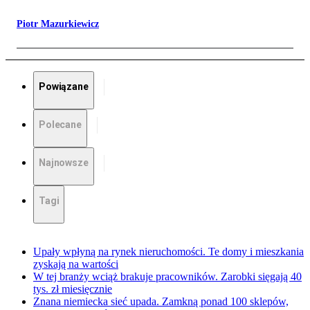
Piotr Mazurkiewicz
Powiązane
Polecane
Najnowsze
Tagi
Upały wpłyną na rynek nieruchomości. Te domy i mieszkania
zyskają na wartości
W tej branży wciąż brakuje pracowników. Zarobki sięgają 40
tys. zł miesięcznie
Znana niemiecka sieć upada. Zamkną ponad 100 sklepów,