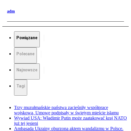
adm
Powiązane
Polecane
Najnowsze
Tagi
Trzy muzułmańskie państwa zacieśniły współpracę
wojskową. Umowę podpisały w świętym mieście islamu
Wywiad USA: Władimir Putin może zaatakować kraj NATO
już tej jesieni
Ambasada Ukrainy oburzona aktem wandalizmu w Polsce.