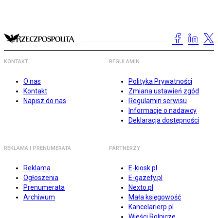
KONTAKT
REGULAMIN
O nas
Polityka Prywatności
Kontakt
Zmiana ustawień zgód
Napisz do nas
Regulamin serwisu
Informacje o nadawcy
Deklaracja dostępności
REKLAMA I PRENUMERATA
PARTNERZY
Reklama
E-kiosk.pl
Ogłoszenia
E-gazety.pl
Prenumerata
Nexto.pl
Archiwum
Mała księgowość
Kancelarierp.pl
Wieści Rolnicze