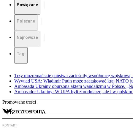
Powiązane
Polecane
Najnowsze
Tagi
Trzy muzułmańskie państwa zacieśniły współpracę wojskową.
Wywiad USA: Władimir Putin może zaatakować kraj NATO już 
Ambasada Ukrainy oburzona aktem wandalizmu w Polsce. „Na
Ambasador Ukrainy: W UPA byli zbrodniarze, ale i w polskim 
Promowane treści
KONTAKT