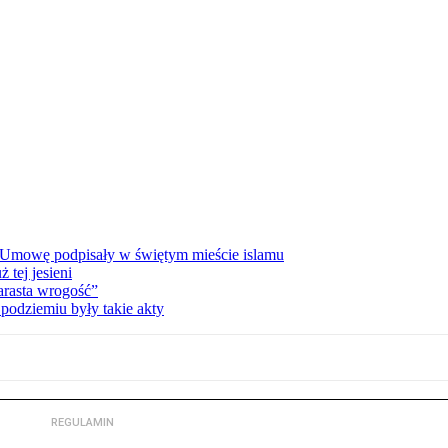
 Umowę podpisały w świętym mieście islamu
tej jesieni
rasta wrogość”
podziemiu były takie akty
REGULAMIN