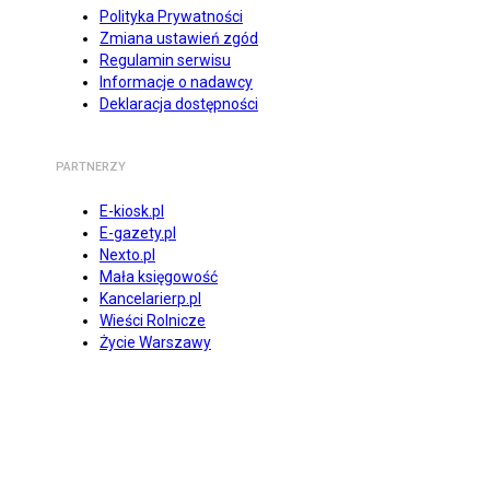
Polityka Prywatności
Zmiana ustawień zgód
Regulamin serwisu
Informacje o nadawcy
Deklaracja dostępności
PARTNERZY
E-kiosk.pl
E-gazety.pl
Nexto.pl
Mała księgowość
Kancelarierp.pl
Wieści Rolnicze
Życie Warszawy