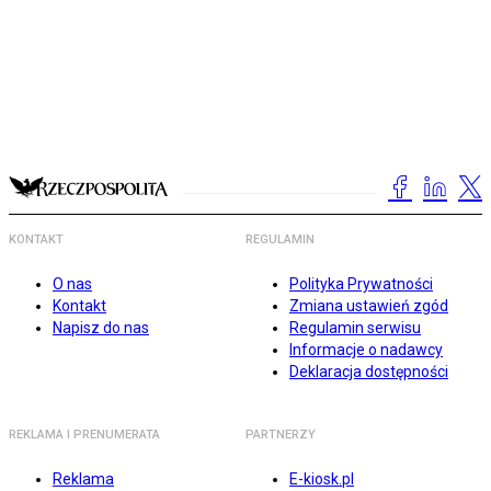
KONTAKT
REGULAMIN
O nas
Polityka Prywatności
Kontakt
Zmiana ustawień zgód
Napisz do nas
Regulamin serwisu
Informacje o nadawcy
Deklaracja dostępności
REKLAMA I PRENUMERATA
PARTNERZY
Reklama
E-kiosk.pl