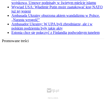
wojskową. Umowę podpisały w świętym mieście islamu
Wywiad USA: Władimir Putin może zaatakować kraj NATO
już tej jesieni
Ambasada Ukrainy oburzona aktem wandalizmu w Polsce.
„Narasta wrogość”
Ambasador Ukrainy: W UPA byli zbrodniarze, ale i w
polskim podziemiu były takie akty
Estonia chce się połączyć z Finlandią podwodnym tunelem
Promowane treści