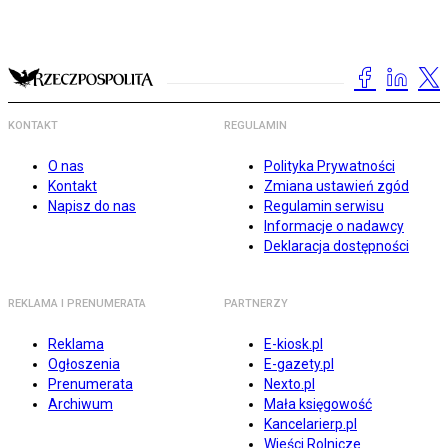
KONTAKT
REGULAMIN
O nas
Polityka Prywatności
Kontakt
Zmiana ustawień zgód
Napisz do nas
Regulamin serwisu
Informacje o nadawcy
Deklaracja dostępności
REKLAMA I PRENUMERATA
PARTNERZY
Reklama
E-kiosk.pl
Ogłoszenia
E-gazety.pl
Prenumerata
Nexto.pl
Archiwum
Mała księgowość
Kancelarierp.pl
Wieści Rolnicze