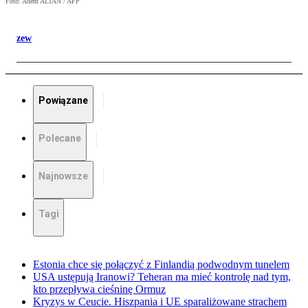
Foto: Adem ALTAN / AFP
zew
Powiązane
Polecane
Najnowsze
Tagi
Estonia chce się połączyć z Finlandią podwodnym tunelem
USA ustępują Iranowi? Teheran ma mieć kontrolę nad tym,
kto przepływa cieśninę Ormuz
Kryzys w Ceucie. Hiszpania i UE sparaliżowane strachem