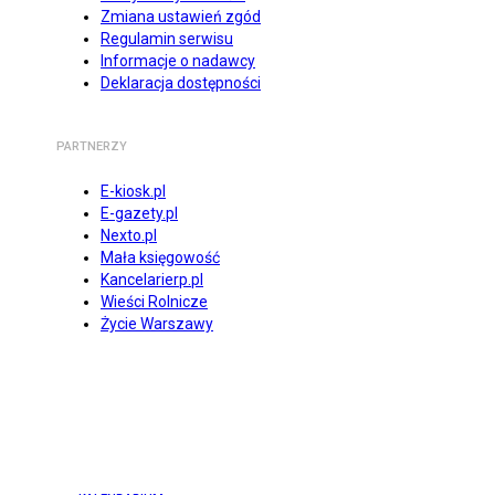
Zmiana ustawień zgód
Regulamin serwisu
Informacje o nadawcy
Deklaracja dostępności
PARTNERZY
E-kiosk.pl
E-gazety.pl
Nexto.pl
Mała księgowość
Kancelarierp.pl
Wieści Rolnicze
Życie Warszawy