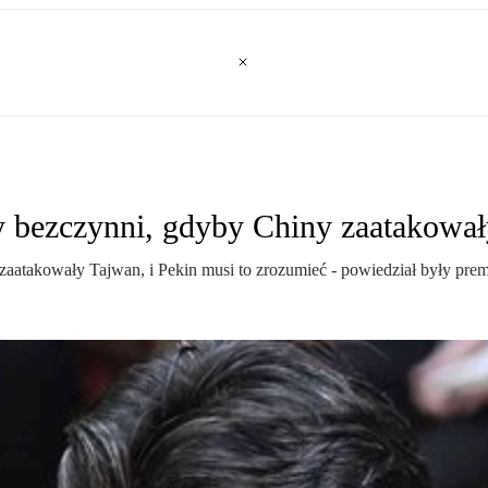
y bezczynni, gdyby Chiny zaatakowa
aatakowały Tajwan, i Pekin musi to zrozumieć - powiedział były prem