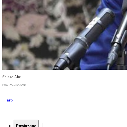
Shinzo Abe
Foto: PAP/Newscom
arb
Powiązane