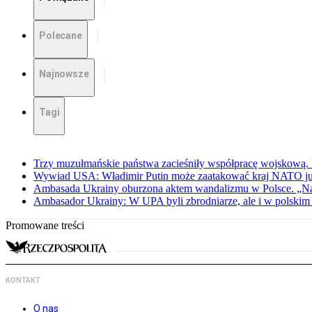
Polecane
Najnowsze
Tagi
Trzy muzułmańskie państwa zacieśniły współpracę wojskową.
Wywiad USA: Władimir Putin może zaatakować kraj NATO już 
Ambasada Ukrainy oburzona aktem wandalizmu w Polsce. „Na
Ambasador Ukrainy: W UPA byli zbrodniarze, ale i w polskim 
Promowane treści
KONTAKT
O nas