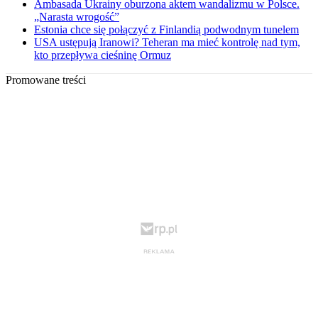
Ambasada Ukrainy oburzona aktem wandalizmu w Polsce.
„Narasta wrogość”
Estonia chce się połączyć z Finlandią podwodnym tunelem
USA ustępują Iranowi? Teheran ma mieć kontrolę nad tym,
kto przepływa cieśninę Ormuz
Promowane treści