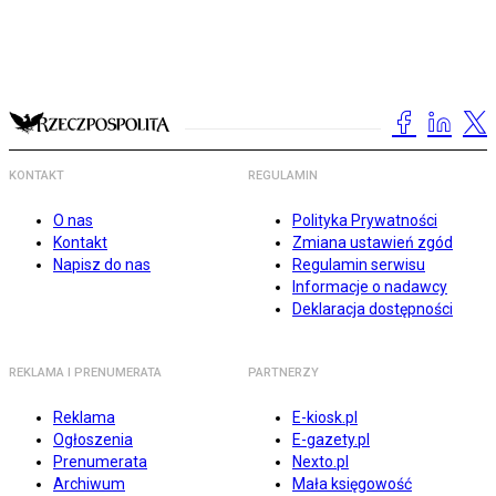
KONTAKT
REGULAMIN
O nas
Polityka Prywatności
Kontakt
Zmiana ustawień zgód
Napisz do nas
Regulamin serwisu
Informacje o nadawcy
Deklaracja dostępności
REKLAMA I PRENUMERATA
PARTNERZY
Reklama
E-kiosk.pl
Ogłoszenia
E-gazety.pl
Prenumerata
Nexto.pl
Archiwum
Mała księgowość