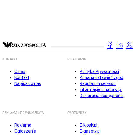
KONTAKT
REGULAMIN
O nas
Polityka Prywatności
Kontakt
Zmiana ustawień zgód
Napisz do nas
Regulamin serwisu
Informacje o nadawcy
Deklaracja dostępności
REKLAMA I PRENUMERATA
PARTNERZY
Reklama
E-kiosk.pl
Ogłoszenia
E-gazety.pl