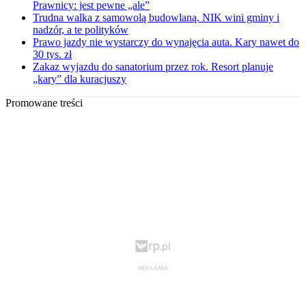
Prawnicy: jest pewne „ale”
Trudna walka z samowolą budowlaną. NIK wini gminy i
nadzór, a te polityków
Prawo jazdy nie wystarczy do wynajęcia auta. Kary nawet do
30 tys. zł
Zakaz wyjazdu do sanatorium przez rok. Resort planuje
„kary” dla kuracjuszy
Promowane treści