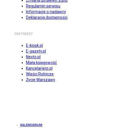
Zmiana ustawień zgód
Regulamin serwisu
Informacje o nadawcy
Deklaracja dostępności
PARTNERZY
E-kiosk.pl
E-gazety.pl
Nexto.pl
Mała księgowość
Kancelarierp.pl
Wieści Rolnicze
Życie Warszawy
KALENDARIUM