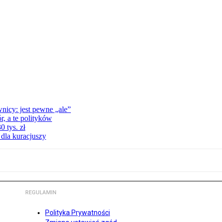
nicy: jest pewne „ale”
, a te polityków
 tys. zł
 dla kuracjuszy
REGULAMIN
Polityka Prywatności