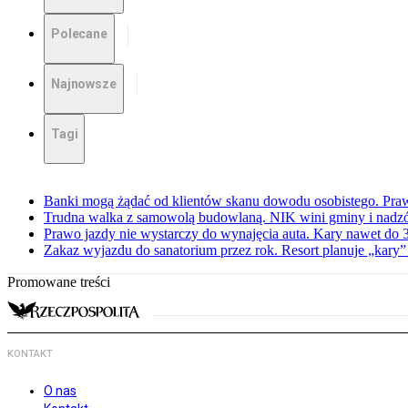
Polecane
Najnowsze
Tagi
Banki mogą żądać od klientów skanu dowodu osobistego. Praw
Trudna walka z samowolą budowlaną. NIK wini gminy i nadzór
Prawo jazdy nie wystarczy do wynajęcia auta. Kary nawet do 30
Zakaz wyjazdu do sanatorium przez rok. Resort planuje „kary”
Promowane treści
KONTAKT
O nas