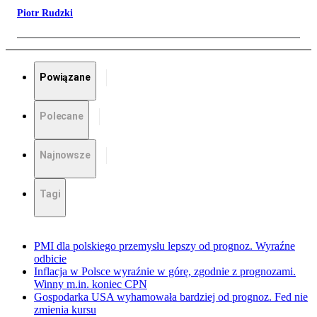
Piotr Rudzki
Powiązane
Polecane
Najnowsze
Tagi
PMI dla polskiego przemysłu lepszy od prognoz. Wyraźne
odbicie
Inflacja w Polsce wyraźnie w górę, zgodnie z prognozami.
Winny m.in. koniec CPN
Gospodarka USA wyhamowała bardziej od prognoz. Fed nie
zmienia kursu