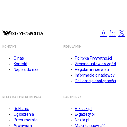
KONTAKT
REGULAMIN
O nas
Polityka Prywatności
Kontakt
Zmiana ustawień zgód
Napisz do nas
Regulamin serwisu
Informacje o nadawcy
Deklaracja dostępności
REKLAMA I PRENUMERATA
PARTNERZY
Reklama
E-kiosk.pl
Ogłoszenia
E-gazety.pl
Prenumerata
Nexto.pl
Archiwum
Mała księgowość