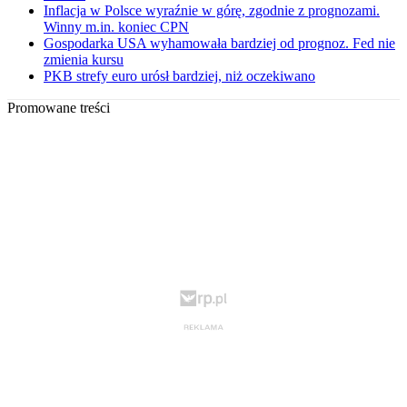
Inflacja w Polsce wyraźnie w górę, zgodnie z prognozami.
Winny m.in. koniec CPN
Gospodarka USA wyhamowała bardziej od prognoz. Fed nie
zmienia kursu
PKB strefy euro urósł bardziej, niż oczekiwano
Promowane treści