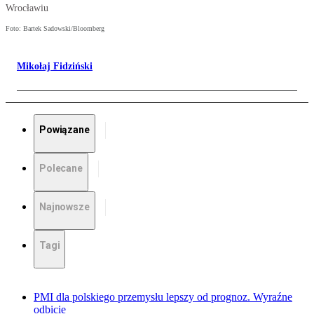
Wrocławiu
Foto: Bartek Sadowski/Bloomberg
Mikołaj Fidziński
Powiązane
Polecane
Najnowsze
Tagi
PMI dla polskiego przemysłu lepszy od prognoz. Wyraźne
odbicie